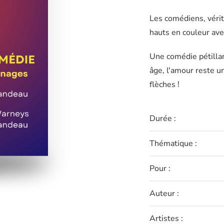
Les comédiens, véri
hauts en couleur ave
Une comédie pétillan
âge, l'amour reste u
flèches !
Durée :
Thématique :
Pour :
Auteur :
Artistes :