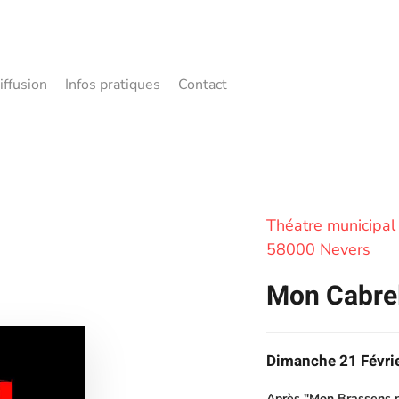
iffusion
Infos pratiques
Contact
Théatre municipal
58000 Nevers
Mon Cabrel
Dimanche 21 Févri
Après "Mon Brassens pr