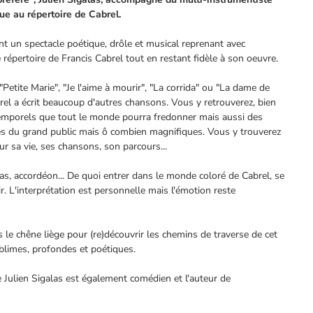
ue au répertoire de Cabrel.
nt un spectacle poétique, drôle et musical reprenant avec
le répertoire de Francis Cabrel tout en restant fidèle à son oeuvre.
Petite Marie", "Je l'aime à mourir", "La corrida" ou "La dame de
rel a écrit beaucoup d'autres chansons. Vous y retrouverez, bien
temporels que tout le monde pourra fredonner mais aussi des
 du grand public mais ô combien magnifiques. Vous y trouverez
r sa vie, ses chansons, son parcours...
as, accordéon... De quoi entrer dans le monde coloré de Cabrel, se
ir. L'interprétation est personnelle mais l'émotion reste
le chêne liège pour (re)découvrir les chemins de traverse de cet
blimes, profondes et poétiques.
e Julien Sigalas est également comédien et l'auteur de