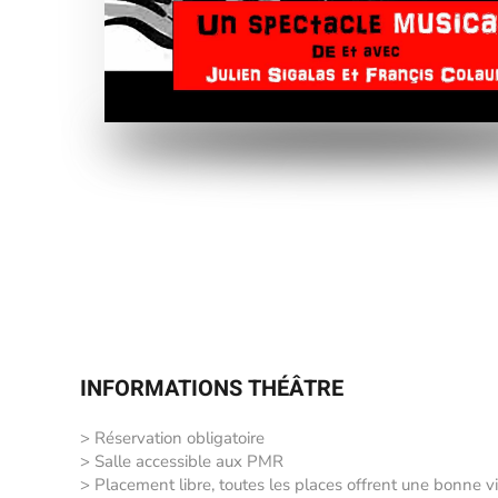
INFORMATIONS THÉÂTRE
> Réservation obligatoire
> Salle accessible aux PMR
> Placement libre, toutes les places offrent une bonne vi