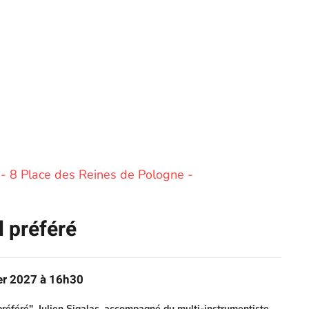
 - 8 Place des Reines de Pologne -
 préféré
er 2027 à 16h30
éféré", Julien Sigalas, accompagné du multi-instrumentiste