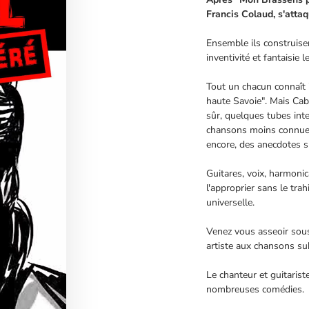
Francis Colaud, s'attaq
Ensemble ils construise
inventivité et fantaisie 
Tout un chacun connaît "
haute Savoie". Mais Cab
sûr, quelques tubes in
chansons moins connues
encore, des anecdotes su
Guitares, voix, harmonic
l'approprier sans le trah
universelle.
Venez vous asseoir sous 
artiste aux chansons su
Le chanteur et guitarist
nombreuses comédies.