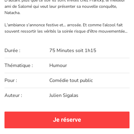
D'autant plus que ce soir ils sont invités chez Francky, le meilleur
ami de Salomé qui veut leur présenter sa nouvelle conquête,
Natacha.
L'ambiance s'annonce festive et... arrosée. Et comme l'alcool fait
souvent ressortir les vérités la soirée risque d'être mouvementée...
Durée :
75 Minutes soit 1h15
Thématique :
Humour
Pour :
Comédie tout public
Auteur :
Julien Sigalas
Je réserve