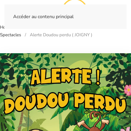
Accéder au contenu principal
Home
Billetterie
- SARREBOURG - Salle des fêtes
Spectacles
Alerte Doudou perdu ( JOIGNY )