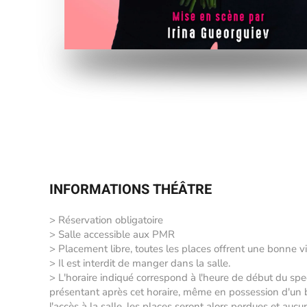
INFORMATIONS THÉÂTRE
> Réservation obligatoire
> Salle accessible aux PMR
> Placement libre, toutes les places offrent une bonne vi
> Il est interdit de manger dans la salle.
> L'horaire indiqué correspond à l'heure de début du sp
présentant après cet horaire, même en possession d'un bil
l'accès à la salle, les places seront alors perdues et auc