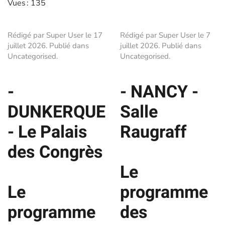
Vues : 135
Rédigé par Super User le
17
Rédigé par Super User le
7
juillet 2026
. Publié dans
juillet 2026
. Publié dans
Uncategorised
.
Uncategorised
.
-
- NANCY -
DUNKERQUE
Salle
- Le Palais
Raugraff
des Congrès
Le
Le
programme
programme
des