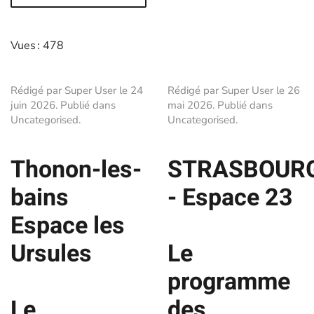
Vues : 478
Rédigé par Super User le
24
Rédigé par Super User le
26
juin 2026
. Publié dans
mai 2026
. Publié dans
Uncategorised
.
Uncategorised
.
Thonon-les-
STRASBOUR
bains
- Espace 23
Espace les
Ursules
Le
programme
Le
des